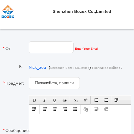
Shenzhen Bozex Co.,limited
От:
Enter Your Email
К:
Nick_zou
(
)
Shenzhen Bozex Co.,limited
Последнее Войти : 7
часов 07 minuts тому назад
Предмет:
Сообщение: