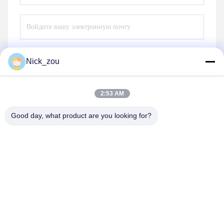
Nick_zou
Отправьте
2:53 AM
Good day, what product are you looking for?
Shenzhen Bozex Co.,limited
nick_zou@bozex-fastener.com
86-0755-28995283
3-ий пол 21building, промышленный парк xinxia,
городок pinghu, район longgang, фарфор города