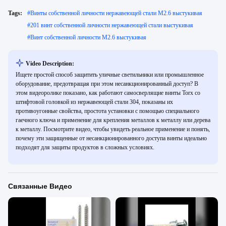
Tags:
#
Винты собственной личности нержавеющей стали M2.6 выстукивая
#
201 винт собственной личности нержавеющей стали выстукивая
#
Винт собственной личности M2.6 выстукивая
Video Description:
Ищете простой способ защитить уличные светильники или промышленное
оборудование, предотвращая при этом несанкционированный доступ? В
этом видеоролике показано, как работают самосверлящие винты Torx со
штифтовой головкой из нержавеющей стали 304, показаны их
противоугонные свойства, простота установки с помощью специального
гаечного ключа и применение для крепления металлов к металлу или дерева
к металлу. Посмотрите видео, чтобы увидеть реальное применение и понять,
почему эти защищенные от несанкционированного доступа винты идеально
подходят для защиты продуктов в сложных условиях.
Связанные Видео