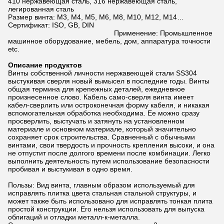
410 нержавеющая сталь, 316 нержавеющая сталь,
легированная сталь
Размер винта: M3, M4, M5, M6, M8, M10, M12, M14…
Сертификат: ISO, GB, DIN
Применение: Промышленное
машинное оборудование, мебель, дом, аппаратура точности
etc.
Описание продуктов
Винты собственной личности нержавеющей стали SS304
выстукивая сверля новый вымысел в последние годы. Винты
общая термина для крепежных деталей, ежедневное
произнесенное слово. Кабель само-сверля винта имеет
кабел-сверлить или остроконечная форму кабеля, и никакая
вспомогательная обработка необходима. Ее можно сразу
просверлить, выстучать и затянуть на установленном
материале и основном материале, который значительно
сохраняет срок строительства. Сравненный с обычными
винтами, свои твердость и прочность крепления высоки, и она
не отпустит после долгого времени после комбинации. Легко
выполнить деятельность путем использование безопасности
пробивая и выстукивая в одно время.
Пользы: Вид винта, главным образом используемый для
исправлять плитка цвета стальная стальной структуры, и
может также быть использовано для исправлять тонкая плита
простой конструкции. Его нельзя использовать для выпуска
облигаций и отладки металл-к-металла.