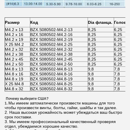
Размер
Код
Dia фланца.
Голова
M4.2 x 13
BZX.S080502-M4.2-13
8,25
6,25
M4.2 x 16
BZX.S080502-M4.2-16
8,25
6,25
M4.2 x 19
BZX.S080502-M4.2-19
8,25
6,25
X 25 M4.2
BZX.S080502-M4.2-25
8,25
6,25
M4.2 x 32
BZX.S080502-M4.2-32
8,25
6,25
M4.2 x 38
BZX.S080502-M4.2-38
8,25
6,25
M4.2 x 45
BZX.S080502-M4.2-45
8,25
6,25
M4.2 x 50
BZX.S080502-M4.2-50
8,25
6,25
M4.8 x 13
BZX.S080502-M4.8-13
9,8
7,8
M4.8 x 16
BZX.S080502-M4.8-16
9,8
7,8
M4.8 x 19
BZX.S080502-M4.8-19
9,8
7,8
X 25 M4.8
BZX.S080502-M4.8-25
9,8
7,8
M4.8 x 32
BZX.S080502-M4.8-32
9,8
7,8
Почему выберите США?
Мы имеем автоматически произвести машины для того
1.
чтобы произвести винты, болты, гайки, шайбы и так далее.
2. Наша высокая урожайность может убеждаться ваш быстро
срок поставки.
3. Мы имеем профессиональный качественный проверяя
отдел, убеждаемся хорошее качество.