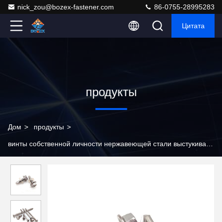
nick_zou@bozex-fastener.com
86-0755-28995283
Цитата
продукты
Дом
>
продукты
>
винты собственной личности нержавеющей стали выстукивая
>
Сверлить собственной личности SS304 выстукивая
привинчивает слой 150mm обуглероживанный длиной