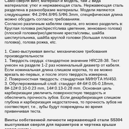
Само-сверля винт, материал и модель, там 2 вида
материалов: утюг и нержавеющая сталь. Нержавеющая сталь
разделена в разнообразие материалы. Модели являются
следующими: Φ4.2/Φ4.8/Φ5.5/Φ6.3mm, специфическая длина
можно обсудить согласно требованиям.
Согласно различным кабелям сверла, его можно разделить в:
Круглая головка рис/крест/слива цветение, зенковано голова)
(плоской головки/рис/цветение креста/сливы, шайба
шестиугольника, шайба круглой головки (большая плоская
головка), голова рожка, etc.
1. Само-выстукивая винты: механические требования
производительности
1. Твердость сердца: стандартное значение HRC28-38. Тест
унесен на разделе 1-2 раз номинальный диаметр от кабеля.
Если номинальная длина слишком коротка, то ее можно
врезать во-первых, и после этого твердость измерена.
2. Поверхностная твердость: стандартная МИНУТА HV450.
3. Обуглероживанный слой: стандарт 4#-6#:0.05-0.18mm,
8#-12#:0.10-0.23 mm, 14#:0.13-0.28 mm. Основная цель
карбюризации увеличить поверхностную твердость и
обеспечить прочность зубов. Если декарбюризация слишком
глубока и карбюризация недостаточна, то прочность зубов не
соотвествует, т.е., зубы будут повреждены во время
привинчивая теста.
Винты собственной личности нержавеющей стали SS304
выстукивая сверля для
параметров и чертежа
крыши