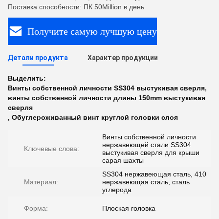
Поставка способности: ПК 50Million в день
Получите самую лучшую цену
Детали продукта
Характер продукции
Выделить:
Винты собственной личности SS304 выстукивая сверля
,
винты собственной личности длины 150mm выстукивая
сверля
,
Обуглероживанный винт круглой головки слоя
Винты собственной личности
нержавеющей стали SS304
Ключевые слова:
выстукивая сверля для крыши
сарая шахты
SS304 нержавеющая сталь, 410
Материал:
нержавеющая сталь, сталь
углерода
Форма:
Плоская головка