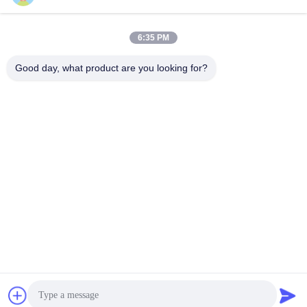
Получите самую
Получите самую
привинчивает голову
привода наговора
наговора размера M6
привинчивает размер
6:35 PM
округленную приводом
длины M6 6-40mm
лучшую цену
лучшую цену
Good day, what product are you looking for?
Shenzhen Bozex Co.,limited
nick_zou@bozex-fastener.com
86-0755-28995283
3-ий пол 21building, промышленный парк xinxia,
городок pinghu, район longgang, фарфор города
Шэньчжэня
Качество Китая хорошее винты собственной личности
нержавеющей стали выстукивая Поставщик. © авторского
права 2021-2026 stainlesssteel-screw.com . Все права
защищены.