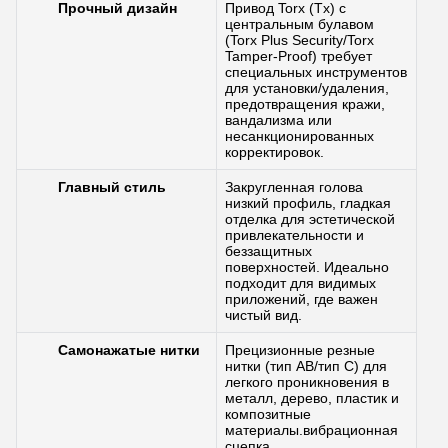
Прочный дизайн
Привод Torx (Tx) с
центральным булавом
(Torx Plus Security/Torx
Tamper-Proof) требует
специальных инструментов
для установки/удаления,
предотвращения кражи,
вандализма или
несанкционированных
корректировок.
Главный стиль
Закругленная голова ️
низкий профиль, гладкая
отделка для эстетической
привлекательности и
беззащитных
поверхностей. Идеально
подходит для видимых
приложений, где важен
чистый вид.
Самонажатые нитки
Прецизионные резные
нитки (тип AB/тип C) для
легкого проникновения в
металл, дерево, пластик и
композитные
материалы.вибрационная
сцепка.