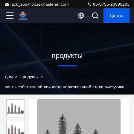
nick_zou@bozex-fastener.com
86-0755-28995283
Цитата
продукты
Дом
>
продукты
>
винты собственной личности нержавеющей стали выстукивая
>
Саморезы с потайной головкой Torx с защитой от
несанкционированного доступа из нержавеющей стали 304