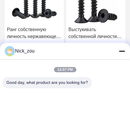
Ранг собственную
Выстукивать
личность нержавеющей
собственной личности
стали 8 сплавов
нержавеющей стали
выстукивать
сплава плоской головки
Nick_zou
Получите самую
Получите самую
привинчивает голову
привода наговора
наговора размера M6
привинчивает размер
12:07 PM
округленную приводом
длины M6 6-40mm
лучшую цену
лучшую цену
Good day, what product are you looking for?
Shenzhen Bozex Co.,limited
nick_zou@bozex-fastener.com
86-0755-28995283