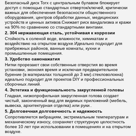
Безопасный диск Torx с центральным булавом блокирует
доступ с помощью стандартных отверток/ключей, критически
важных для обеспечения безопасности общественного
оборудования, центров обработки данных, медицинских
устройств и ценных активов.Снижает риск вандализма и кражи
на 90% по сравнению со стандартными винтами.
304 нержавеющая сталь, устойчивая к коррозии
Стойкость к соленой воде, влажности, химикатам и
воздействию на открытом воздухе.Идеально подходит для
прибрежных районов, ванные комнаты, кухни и
промышленные помещения.
Удобство самонажатия
Нитки прорезают свои собственные отверстия во время
установки, экономя время и исключая предварительное
бурение (в материалах толщиной до 3 мм).стекловолокна)
идеально подходит для проектов DIY и профессиональных
сборочных линий.
Эстетика и функциональность закругленной головы
Гладкая, низкопрофильная закругленная голова создает
чистый, законченный вид для видимых приложений (мебель,
вывеска, архитектурная отделка).или руки..
Долговечная долговечность и надежность
Сопротивляется вибрациям, экстремальным температурам и
механическому износу, сохраняет структурную целостность
более 10 лет при использовании в помещениях и на открытом
воздухе.