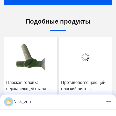
Подобные продукты
Плоская головка
Противопоглощающий
нержавеющей стали
плоский винт с
PVC привинчивает M6
цинковым покрытием
прорезала зенкованный
для легкого и удобного
Nick_zou
Получите самую
Получите самую
винт плоской головки
применения