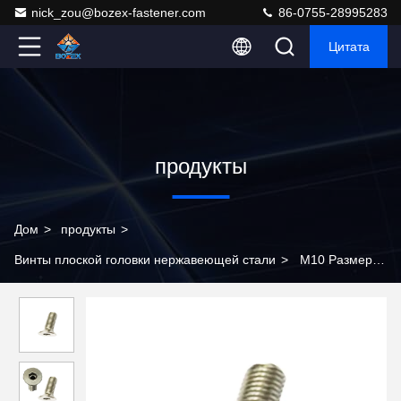
nick_zou@bozex-fastener.com
86-0755-28995283
Цитата
продукты
Дом
>
продукты
>
Винты плоской головки нержавеющей стали
>
M10 Размер
304 Нержавеющая сталь торкс плоская голова Механические
винты с шестерковой розеткой