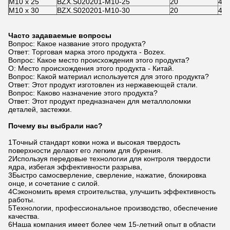
M10 x 25
BZX.S020201-M10-25
20
4.3
M10 x 30
BZX.S020201-M10-30
20
4.3
Часто задаваемые вопросы
Вопрос: Какое название этого продукта?
Ответ: Торговая марка этого продукта - Bozex.
Вопрос: Какое место происхождения этого продукта?
О: Место происхождения этого продукта - Китай.
Вопрос: Какой материал используется для этого продукта?
Ответ: Этот продукт изготовлен из нержавеющей стали.
Вопрос: Каково назначение этого продукта?
Ответ: Этот продукт предназначен для металлоломки
деталей, застежки.
Почему вы выбрали нас?
1Точный стандарт ковки ножа и высокая твердость
поверхности делают его легким для бурения.
2Используя передовые технологии для контроля твердости
ядра, избегая эффективности разрыва,
3Быстро самосверление, сверление, нажатие, блокировка
онце, и сочетание с силой.
4Сэкономить время строительства, улучшить эффективность
работы.
5Технологии, профессиональное производство, обеспечение
качества.
6Наша компания имеет более чем 15-летний опыт в области