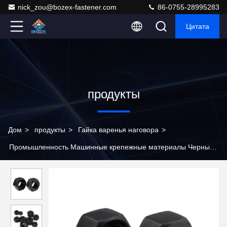
nick_zou@bozex-fastener.com
86-0755-28995283
Цитата
продукты
Дом
>
продукты
>
Гайка варенья наговора
>
Промышленность Машинные крепежные материалы Черный
цинковый шестеренковые орехи со шестеренковым
покрытием 4.8 Сплавная сталь M2 M30