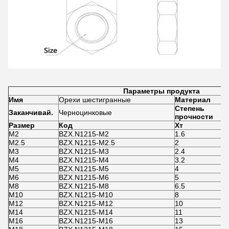
Параметры продукта
Имя
Орехи шестигранные
Материал
С
Степень
Заканчивай.
Черноцинковые
Ч
прочности
Размер
Код
Хт
M2
BZX.N1215-M2
1.6
4
М2.5
BZX.N1215-M2.5
2
5
M3
BZX.N1215-M3
2.4
5
М4
BZX.N1215-M4
3.2
7
М5
BZX.N1215-M5
4
8
M6
BZX.N1215-M6
5
1
М8
BZX.N1215-M8
6.5
1
M10
BZX.N1215-M10
8
1
M12
BZX.N1215-M12
10
1
М14
BZX.N1215-M14
11
2
М16
BZX.N1215-M16
13
2