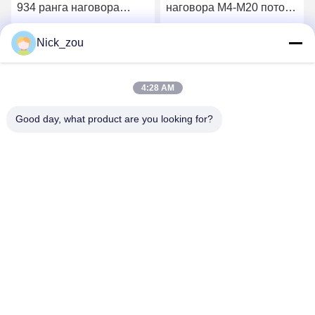
934 ранга наговора
наговора M4-M20 потока
гайка 12,9 варенья M6-
руки нержавеющей
M20 для
стали левая DIN934
Nick_zou
Получите самую
Получите самую
промышленного
оборудования
4:28 AM
лучшую цену
лучшую цену
Good day, what product are you looking for?
Shenzhen Bozex Co.,limited
nick_zou@bozex-fastener.com
86-0755-28995283
3-ий пол 21building, промышленный парк xinxia,
городок pinghu, район longgang, фарфор города
Шэньчжэня
Качество Китая хорошее винты собственной личности