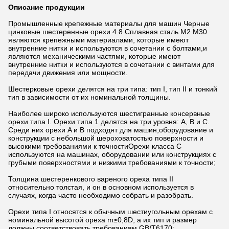
Описание продукции
Промышленные крепежные материалы для машин Черные
цинковые шестеренные орехи 4.8 Сплавная сталь M2 M30
являются крепежными материалами, которые имеют
внутренние нитки и используются в сочетании с болтами,и
являются механическими частями, которые имеют
внутренние нитки и используются в сочетании с винтами для
передачи движения или мощности.
Шестерковые орехи делятся на три типа: тип I, тип II и тонкий
тип в зависимости от их номинальной толщины.
Наиболее широко используются шестигранные консервные
орехи типа I. Орехи типа 1 делятся на три уровня: A, B и C.
Среди них орехи A и B подходят для машин,оборудование и
конструкции с небольшой шероховатостью поверхности и
высокими требованиями к точностиОрехи класса C
используются на машинах, оборудовании или конструкциях с
грубыми поверхностями и низкими требованиями к точности;
Толщина шестеренкового вареного ореха типа II
относительно толстая, и он в основном используется в
случаях, когда часто необходимо собрать и разобрать.
Орехи типа I относятся к обычным шестиугольным орехам с
номинальной высотой ореха m≥0,8D, а их тип и размер
должны соответствовать требованиям GB/T6170;