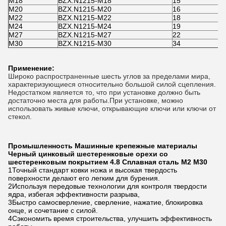
М18
BZX.N1215-M18
15
2
M20
BZX.N1215-M20
16
3
М22
BZX.N1215-M22
18
3
M24
BZX.N1215-M24
19
3
M27
BZX.N1215-M27
22
4
M30
BZX.N1215-M30
34
4
Применение:
Широко распространенные шесть углов за пределами мира,
характеризующиеся относительно большой силой сцепления.
Недостатком является то, что при установке должно быть
достаточно места для работы.При установке, можно
использовать живые ключи, открывающие ключи или ключи от
стекол.
Промышленность Машинные крепежные материалы
Черный цинковый шестеренковые орехи со
шестеренковым покрытием 4.8 Сплавная сталь M2 M30
1Точный стандарт ковки ножа и высокая твердость
поверхности делают его легким для бурения.
2Используя передовые технологии для контроля твердости
ядра, избегая эффективности разрыва,
3Быстро самосверление, сверление, нажатие, блокировка
онце, и сочетание с силой.
4Сэкономить время строительства, улучшить эффективность