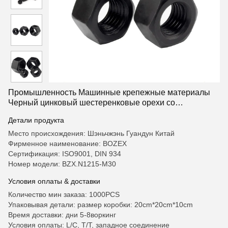
Промышленность Машинные крепежные материалы
Черный цинковый шестеренковые орехи со
шестеренковым покрытием 4.8 Сплавная сталь M2
Детали продукта
M30
Место происхождения: Шэньчжэнь Гуандун Китай
Фирменное наименование: BOZEX
Сертификация: ISO9001, DIN 934
Номер модели: BZX.N1215-M30
Условия оплаты & доставки
Количество мин заказа: 1000PCS
Упаковывая детали: размер коробки: 20cm*20cm*10cm
Время доставки: дни 5-8воркинг
Условия оплаты: L/C, T/T, западное соединение