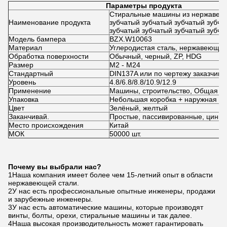
Параметры продукта
Стиральные машины из нержавею
Наименование продукта
зубчатый зубчатый зубчатый зубча
зубчатый зубчатый зубчатый зубча
Модель бампера
BZX.W10063
Материал
Углеродистая сталь, нержавеющая
Обработка поверхности
Обычный, черный, ZP, HDG
Размер
M2 - M24
Стандартный
DIN137A или по чертежу заказчика
Уровень
4.8/6.8/8.8/10.9/12.9
Применение
Машины, строительство, Общая п
Упаковка
Небольшая коробка + наружная ко
Цвет
Зелёный, желтый
Заканчивай.
Простые, пассивированные, цинко
Место происхождения
Китай
МОК
50000 шт.
Почему вы выбрали нас?
1Наша компания имеет более чем 15-летний опыт в области
нержавеющей стали.
2У нас есть профессиональные опытные инженеры, продажи
и зарубежные инженеры.
3У нас есть автоматические машины, которые производят
винты, болты, орехи, стиральные машины и так далее.
4Наша высокая производительность может гарантировать