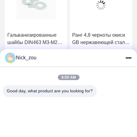
Гальванизированные
Ранг 4,8 черноты окиси
шайбы DIN463 M3-M20
GB нержавеющей стали
нержавеющей стали
шайб оправилась нажим
болтов винта с 2
Starlock на шайбе M16
Nick_zou
Получите самую
Получите самую
платами
8:50 AM
лучшую цену
лучшую цену
Good day, what product are you looking for?
Shenzhen Bozex Co.,limited
nick_zou@bozex-fastener.com
86-0755-28995283