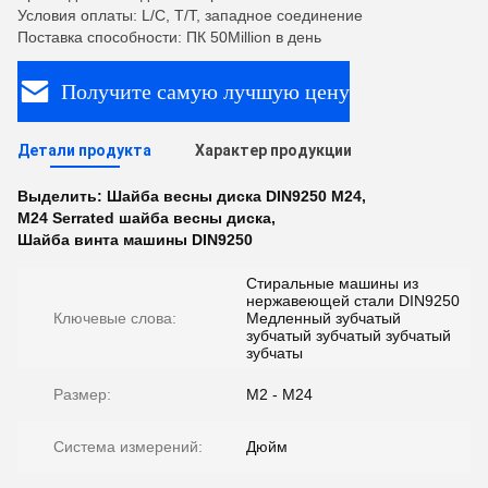
Условия оплаты: L/C, T/T, западное соединение
Поставка способности: ПК 50Million в день
Получите самую лучшую цену
Детали продукта
Характер продукции
Выделить:
Шайба весны диска DIN9250 M24
,
M24 Serrated шайба весны диска
,
Шайба винта машины DIN9250
Стиральные машины из
нержавеющей стали DIN9250
Ключевые слова:
Медленный зубчатый
зубчатый зубчатый зубчатый
зубчаты
Размер:
M2 - M24
Система измерений:
Дюйм