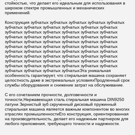
стойкостью, что делает его идеальным для использования в
широком спектре промышленных и механических
применений.
Конструкция зубчатых зубчатых зубчатых зубчатых зубчатых
зубчатых зубчатых зубчатых зубчатых зубчатых зубчатых
зубчатых зубчатых зубчатых зубчатых зубчатых зубчатых
зубчатых зубчатых зубчатых зубчатых зубчатых зубчатых
зубчатых зубчатых зубчатых зубчатых зубчатых зубчатых
зубчатых зубчатых зубчатых зубчатых зубчатых зубчатых
зубчатых зубчатых зубчатых зубчатых зубчатых зубчатых
зубчатых зубчатых зубчатых зубчатых зубчатых зубчатых
зубчатых зубчатых зубчатых зубчатых зубчатых зубчатых
зубчатых зубчатых зубчатых зубчатых зубчатых зубчатых
зубчатых зубчатых зубчатых зубчатыхЭта уникальная
особенность гарантирует, что стиральная машина сохраняет
целостность даже в экстремальных условияхПродленный срок
службы оборудования и снижение затрат на обслуживание.
С его сочетанием прочности, долговечности и
точности,Нержавеющая сталь стиральная машина DIN9250
латуни Зернистый зуб скрученный дисковый пружинный
стиральная машина является важным компонентом во многих
отраслях промышленностиЕго конструкция, ориентированная
на производительность, делает его надежным партнером для
любого приложения, требующего точности и надежности.