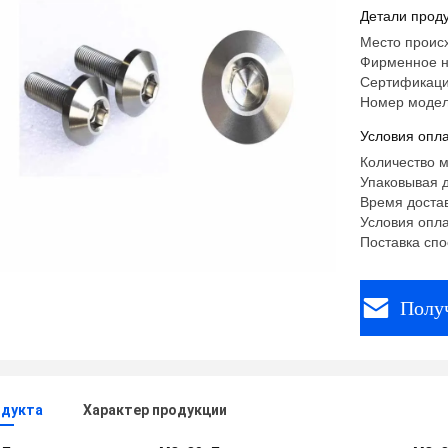
Детали проду
Место проис
Фирменное 
Сертификация
Номер модел
Условия опла
Количество м
Упаковывая д
Время достав
Условия опла
Поставка спо
Полу
одукта
Характер продукции