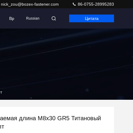
nick_zou@bozex-fastener.com
86-0755-28995283
Вр
Цитата
Russian
т
аемая длина M8x30 GR5 Титановый
лт