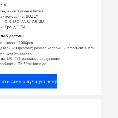
кта
хождения: Гуандун Китай
наименование: BOZEX
: DIN, ISO, ANSI, GB, JIS
и: Бренд OEM
ты & доставки
ин заказа: 1000pcs
етали: 200pcs/box; размер коробки: 20cm*20cm*10cm
ки: дни 5-8working
ты: L/C, T/T, западное соединение
собности: ПК 50Million в день
чите самую лучшую цену