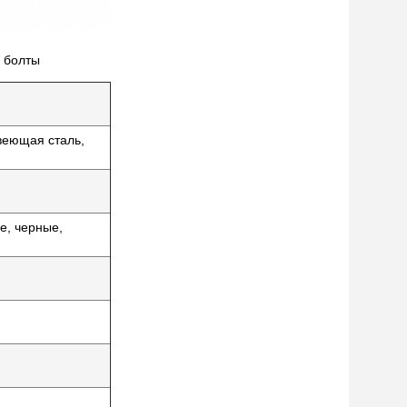
 болты
веющая сталь,
е, черные,