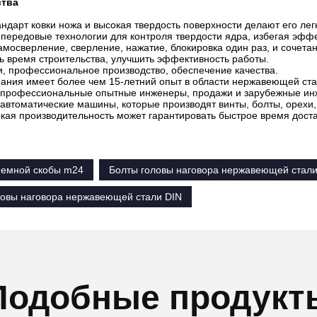
тва
ндарт ковки ножа и высокая твердость поверхности делают его лег
передовые технологии для контроля твердости ядра, избегая эфф
амосверление, сверление, нажатие, блокировка один раз, и сочетан
ь время строительства, улучшить эффективность работы.
и, профессиональное производство, обеспечение качества.
ания имеет более чем 15-летний опыт в области нержавеющей ста
ь профессиональные опытные инженеры, продажи и зарубежные ин
 автоматические машины, которые производят винты, болты, орехи
кая производительность может гарантировать быстрое время доста
ъемной скобы m24
Болты головы наговора нержавеющей стал
ловы наговора нержавеющей стали DIN
Подобные продукт