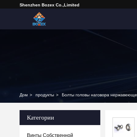
Shenzhen Bozex Co.,limited
Дом
>
продукты
>
Болты головы наговора нержавеюще
Категории
Винты Собственной