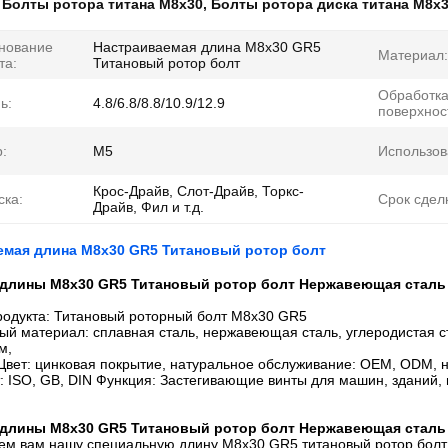
:
Болты ротора титана M8x30
,
Болты ротора диска титана M8x
нование
Настраиваемая длина M8x30 GR5
Материал:
та:
Титановый ротор болт
Обработк
ь:
4.8/6.8/8.8/10.9/12.9
поверхнос
:
M5
Использов
Крос-Драйв, Слот-Драйв, Торкс-
ска:
Срок сдел
Драйв, Фил и т.д.
емая длина M8x30 GR5 Титановый ротор болт
 длины M8x30 GR5 Титановый ротор болт Нержавеющая сталь
родукта: Титановый роторный болт M8x30 GR5
ый материал: сплавная сталь, нержавеющая сталь, углеродистая 
м,
вет: цинковая покрытие, натуральное обслуживание: OEM, ODM, на
 ISO, GB, DIN Функция: Застегивающие винты для машин, зданий, 
 длины M8x30 GR5 Титановый ротор болт Нержавеющая сталь
ем вам нашу специальную длину M8x30 GR5 титановый ротор болт