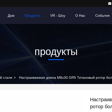
Дом
Продукты
VR - Шоу
О Нас
События
продукты
й стали
>
Настраиваемая длина M8x30 GR5 Титановый ротор бол
Настраив
ротор бо