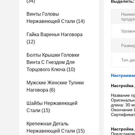
(34)
Выделить
Винты Головы
Наиме
продук
Нержавеющей Стали
(14)
Уровен
Гайка Варенья Наговора
(12)
Размер
Болты Крышки Головки
Тип ди
Винта С Гнездом Для
Торцового Ключа
(10)
Настраива
Мужские Женские Тупики
Настройка
Наговора
(6)
Название п
Оригинальн
Шайбы Нержавеющей
длина: 30 м
Окончание Ц
Стали
(15)
Сертификат:
Крепежная Деталь
Настройка
Нержавеющей Стали
(15)
Представля