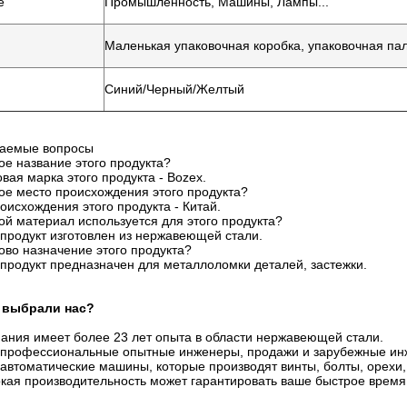
е
Промышленность, Машины, Лампы...
Маленькая упаковочная коробка, упаковочная па
Синий/Черный/Желтый
ваемые вопросы
ое название этого продукта?
овая марка этого продукта - Bozex.
ое место происхождения этого продукта?
оисхождения этого продукта - Китай.
ой материал используется для этого продукта?
 продукт изготовлен из нержавеющей стали.
ово назначение этого продукта?
 продукт предназначен для металлоломки деталей, застежки.
 выбрали нас?
ания имеет более 23 лет опыта в области нержавеющей стали.
ь профессиональные опытные инженеры, продажи и зарубежные ин
 автоматические машины, которые производят винты, болты, орехи
кая производительность может гарантировать ваше быстрое время 