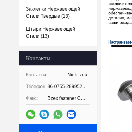
исключитель
нержавеющей
Заклепки Нержавеющей
обеспечивае
Стали Твердые
(13)
деталях, м
ваши ожида
Штыри Нержавеющей
Стали
(13)
Настраиваем
Контакты
Контакты:
Nick_zou
Телефон:
86-0755-28995283
Факс:
Bzex fastener Co., Limited-86-07