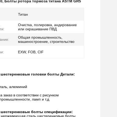
30
,
Болты ротора тормоза титана ASTM GR5
Титан
а
Очистка, полировка, андирование
ти:
или окрашивание ПВД
Общая промышленность,
ание:
машиностроение, строительство
ки:
EXW, FOB, CIF
 шестеренковые головки болты Детали:
сталь, алюминий
 заказ в соответствии с рисунком
промышленности, ламп и т.д.
 шестеренковые болты спецификации:
 нержавеющая сталь шестеренковые болты,