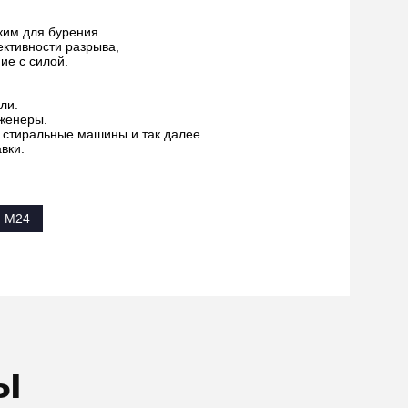
ким для бурения.
ективности разрыва,
ие с силой.
ли.
женеры.
, стиральные машины и так далее.
вки.
и M24
ы