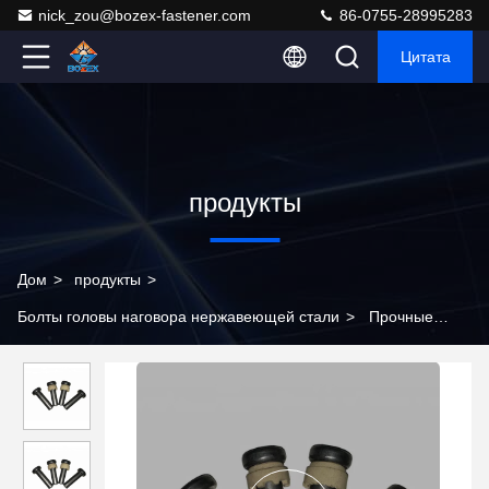
nick_zou@bozex-fastener.com
86-0755-28995283
Цитата
продукты
Дом
>
продукты
>
Болты головы наговора нержавеющей стали
>
Прочные
болты с шестигранной головкой из нержавеющей стали с
полированной поверхностью, сертифицированные для
использования в мостах, зданиях, аэропортах и
трубопроводах