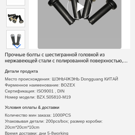
Прочные болты с шестигранной головкой из
нержавеющей стали с полированной поверхностью,
сертифицированные для использования в мостах,
Детали продукта
зданиях, аэропортах и трубопроводах
Место происхождения: ШЭНЬЧЖЭНЬ Dongguang КИТАЙ
Фирменное наименование: BOZEX
Сертификация: ISO9001 , DIN
Номер модели: BZX.S05810-M19
Условия оплаты & доставки
Количество мин заказа: 1000PCS
Упаковывая детали: 200pcs/box; размер коробки:
20cm*20cm*10cm
Время доставки: дни 5-8working