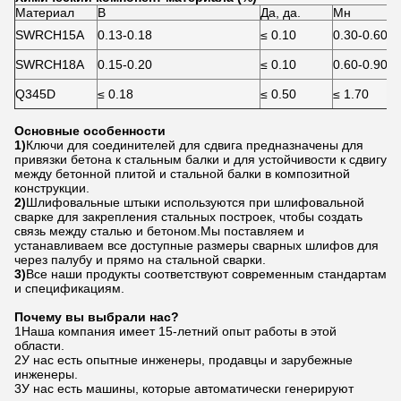
Материал
В
Да, да.
Мн
SWRCH15A
0.13-0.18
≤ 0.10
0.30-0.60
SWRCH18A
0.15-0.20
≤ 0.10
0.60-0.90
Q345D
≤ 0.18
≤ 0.50
≤ 1.70
Основные особенности
1)
Ключи для соединителей для сдвига предназначены для
привязки бетона к стальным балки и для устойчивости к сдвигу
между бетонной плитой и стальной балки в композитной
конструкции.
2)
Шлифовальные штыки используются при шлифовальной
сварке для закрепления стальных построек, чтобы создать
связь между сталью и бетоном.Мы поставляем и
устанавливаем все доступные размеры сварных шлифов для
через палубу и прямо на стальной сварки.
3)
Все наши продукты соответствуют современным стандартам
и спецификациям.
Почему вы выбрали нас?
1Наша компания имеет 15-летний опыт работы в этой
области.
2У нас есть опытные инженеры, продавцы и зарубежные
инженеры.
3У нас есть машины, которые автоматически генерируют