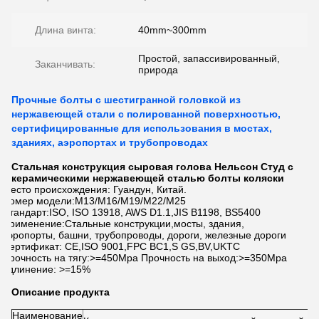
Длина винта:
40mm~300mm
Простой, запассивированный,
Заканчивать:
природа
Прочные болты с шестигранной головкой из
нержавеющей стали с полированной поверхностью,
сертифицированные для использования в мостах,
зданиях, аэропортах и трубопроводах
Стальная конструкция сыровая голова Нельсон Студ с
керамическими нержавеющей сталью болты коляски
Место происхождения: Гуандун, Китай.
Номер модели:M13/M16/M19/M22/M25
Стандарт:ISO, ISO 13918, AWS D1.1,JIS B1198, BS5400
Применение:Стальные конструкции,мосты, здания,
аэропорты, башни, трубопроводы, дороги, железные дороги
Сертификат: CE,ISO 9001,FPC BC1,S GS,BV,UKTC
Прочность на тягу:>=450Mpa Прочность на выход:>=350Mpa
Удлинение: >=15%
Описание продукта
Наименование