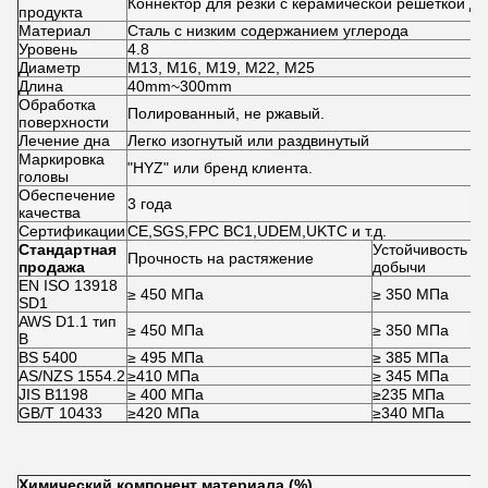
Коннектор для резки с керамической решеткой дл
продукта
Материал
Сталь с низким содержанием углерода
Уровень
4.8
Диаметр
М13, М16, М19, М22, М25
Длина
40mm~300mm
Обработка
Полированный, не ржавый.
поверхности
Лечение дна
Легко изогнутый или раздвинутый
Маркировка
"HYZ" или бренд клиента.
головы
Обеспечение
3 года
качества
Сертификации
CE,SGS,FPC BC1,UDEM,UKTC и т.д.
Стандартная
Устойчивость
Прочность на растяжение
У
продажа
добычи
EN ISO 13918
≥ 450 МПа
≥ 350 МПа
≥
SD1
AWS D1.1 тип
≥ 450 МПа
≥ 350 МПа
≥
B
BS 5400
≥ 495 МПа
≥ 385 МПа
≥
AS/NZS 1554.2
≥410 МПа
≥ 345 МПа
≥
JIS B1198
≥ 400 МПа
≥235 МПа
≥
GB/T 10433
≥420 МПа
≥340 МПа
≥
Химический компонент материала (%)