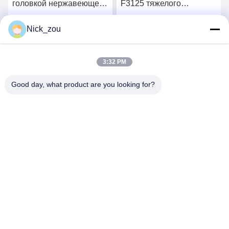
головкой нержавеющей
F3125 тяжелого
стали ASTM A307 и
наговора черноты
чокнутые болты тренера
ASTMA563 A1942H
Nick_zou
Получите самую
Получите самую
экипажа M5
структурная
3:32 PM
лучшую цену
лучшую цену
Good day, what product are you looking for?
Shenzhen Bozex Co.,limited
nick_zou@bozex-fastener.com
86-0755-28995283
3-ий пол 21building, промышленный парк xinxia,
городок pinghu, район longgang, фарфор города
Шэньчжэня
Качество Китая хорошее винты собственной личности