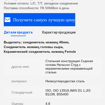
Условия оплаты: L/C, T/T, западное соединение
Поставка способности: ПК 50Million в день
Получите самую лучшую цену
Детали продукта
Характер продукции
Выделить:
соединитель ножниц 40mm
,
Соединитель ножниц головы сыра
,
Керамический соединитель ножниц Ferrule
Стальная конструкция Сырная
голова Нельсон Студ с
другое имя:
керамическими нержавеющей
сталью
материал:
Низкоуглеродистая сталь
ISO, ISO 13918,AWS D1.1,JIS
Стандартный:
B1198, BS5400
Оценка:
4,8