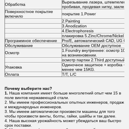
Вырезывание лазера, штемпелевать
Обработка
пробивая, продевая нитку, заклепы
Поверхностное покрытие
покрытие 1.Power
включило
2.Painting
3.Anodization
4.Electrophoresis
плакировка 5.Zinc/Chrome/Nickel
Программное обеспечение
Pro/E, автоматический CAD, UG C
Обслуживание
Обслуживание OEM доступное
1.Foundry внутреннее: осмотр 100
Осмотр
на возникновении.
осмотр партии 2.Third доступный 
Одиночное защитное + коробка + п
Упаковка
менее чем 15KG.
Оплата
T/T, L/C
Почему выберите нас?
1.
Наша компания имеет больше многолетний опыт чем 15 в
поле винтов нержавеющей стали.
2. Мы имеем профессиональных опытных инженеров, продаж
и международных инженеров.
3. Мы имеем автоматически произвести машины для того
чтобы произвести винты, болты, гайки, шайбы и так далее.
4. Наша высокая урожайность может убеждаться ваш быстро
срок поставки.