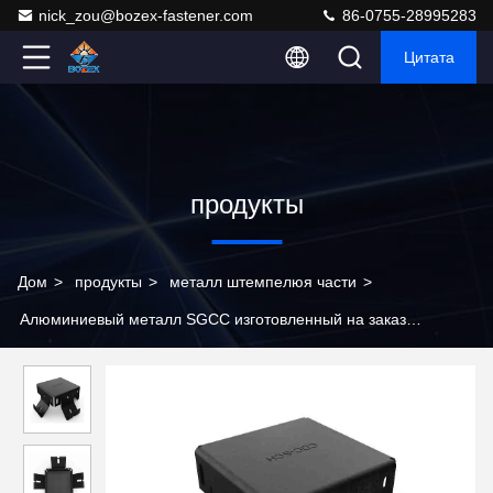
nick_zou@bozex-fastener.com
86-0755-28995283
Цитата
продукты
Дом
>
продукты
>
металл штемпелюя части
>
Алюминиевый металл SGCC изготовленный на заказ
штемпелюя лист заварки изготовления частей