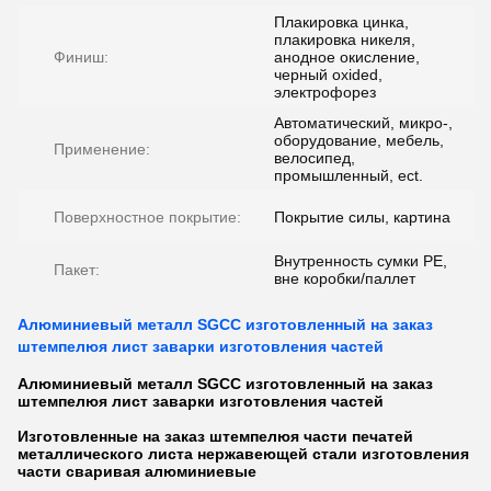
Плакировка цинка,
плакировка никеля,
Финиш:
анодное окисление,
черный oxided,
электрофорез
Автоматический, микро-,
оборудование, мебель,
Применение:
велосипед,
промышленный, ect.
Поверхностное покрытие:
Покрытие силы, картина
Внутренность сумки PE,
Пакет:
вне коробки/паллет
Алюминиевый металл SGCC изготовленный на заказ
штемпелюя лист заварки изготовления частей
Алюминиевый металл SGCC изготовленный на заказ
штемпелюя
лист заварки
изготовления частей
Изготовленные на заказ штемпелюя части печатей
металлического листа нержавеющей стали изготовления
части сваривая алюминиевые