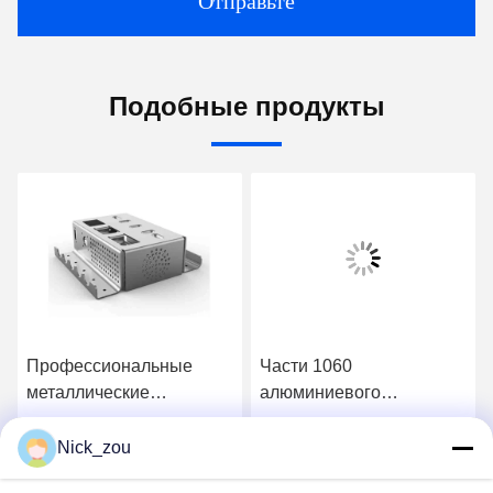
Отправьте
Подобные продукты
Профессиональные
Части 1060
металлические
алюминиевого
штамповые детали с
обслуживания
лазерной резкой и
закручивать металла
Nick_zou
Получите самую
Получите самую
изгибом
конуса изготовленные