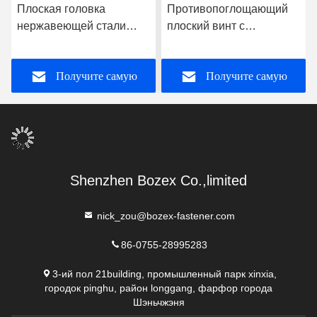
Плоская головка
Противопоглощающий
нержавеющей стали
плоский винт с
PVC привинчивает M6
цинковым покрытием
прорезала зенкованный
для легкого и удобного
Получите самую
Получите самую
винт плоской головки
применения
лучшую цену
лучшую цену
Shenzhen Bozex Co.,limited
nick_zou@bozex-fastener.com
86-0755-28995283
3-ий пол 21building, промышленный парк xinxia,
городок pinghu, район longgang, фарфор города
Шэньчжэня