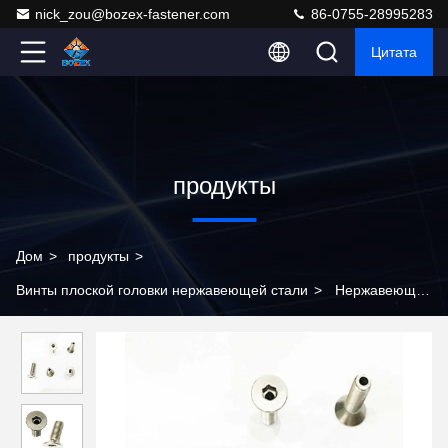
nick_zou@bozex-fastener.com
86-0755-28995283
Цитата
продукты
Дом
>
продукты
>
Винты плоской головки нержавеющей стали
>
Нержавеющая
сталь шестеренковой розетки плоский винт идеальное
решение для закрепления потребностей