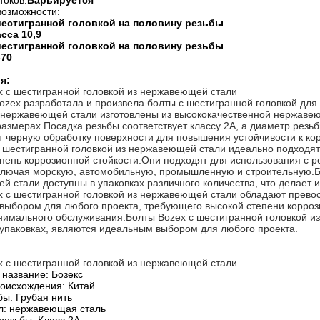
токов:
Варьируется
возможности:
шестигранной головкой на половину резьбы
сса 10,9
шестигранной головкой на половину резьбы
-70
я:
x с шестигранной головкой из нержавеющей стали
ozex разработала и произвела болты с шестигранной головкой для
 нержавеющей стали изготовлены из высококачественной нержавею
азмерах.Посадка резьбы соответствует классу 2А, а диаметр резь
 черную обработку поверхности для повышения устойчивости к ко
 шестигранной головкой из нержавеющей стали идеально подходят д
пень коррозионной стойкости.Они подходят для использования с р
включая морскую, автомобильную, промышленную и строительную.Бо
 стали доступны в упаковках различного количества, что делает 
 с шестигранной головкой из нержавеющей стали обладают превос
ыбором для любого проекта, требующего высокой степени коррози
нимального обслуживания.Болты Bozex с шестигранной головкой и
 упаковках, являются идеальным выбором для любого проекта.
x с шестигранной головкой из нержавеющей стали
 название: Бозекс
оисхождения: Китай
бы: Грубая нить
л: нержавеющая сталь