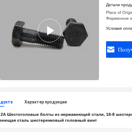
унифицир
Детали проду
Place of Origi
Фирменное н
Условия опла
Полу
одукта
Характер продукции
:
2А Шестоголовые болты из нержавеющей стали
,
18-8 шесте
авеющая сталь шестеренковый головный винт