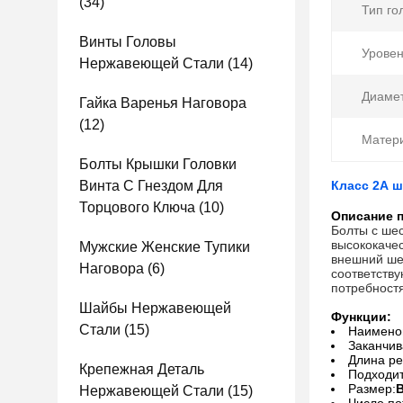
(34)
Тип го
Винты Головы
Уровен
Нержавеющей Стали
(14)
Диамет
Гайка Варенья Наговора
(12)
Матер
Болты Крышки Головки
Винта С Гнездом Для
Класс 2А 
Торцового Ключа
(10)
Описание п
Болты с шес
высококаче
Мужские Женские Тупики
внешний ше
Наговора
(6)
соответству
потребност
Шайбы Нержавеющей
Функции:
Стали
(15)
Наименов
Заканчив
Длина ре
Крепежная Деталь
Подходит
Размер:
Нержавеющей Стали
(15)