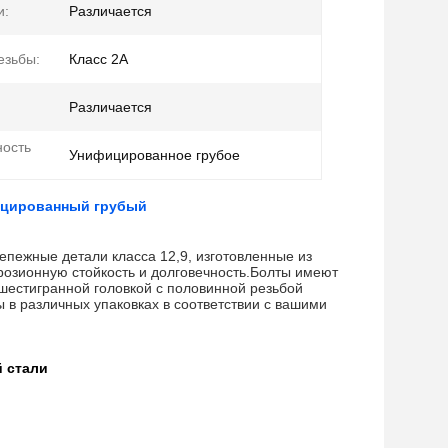
и:
Различается
езьбы:
Класс 2А
Различается
ость
Унифицированное грубое
фицированный грубый
епежные детали класса 12,9, изготовленные из
озионную стойкость и долговечность.Болты имеют
шестигранной головкой с половинной резьбой
 в различных упаковках в соответствии с вашими
 стали