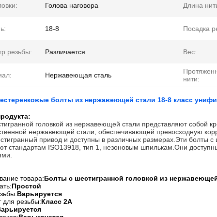
ловки:
Голова наговора
Длина нит
ь:
18-8
Посадка р
р резьбы:
Различается
Вес:
Протяженн
иал:
Нержавеющая сталь
нити:
шестеренковые болты из нержавеющей стали 18-8 класс уни
родукта:
тигранной головкой из нержавеющей стали представляют собой кр
ственной нержавеющей стали, обеспечивающей превосходную корр
стигранный привод и доступны в различных размерах.Эти болты с 
ют стандартам ISO13918, тип 1, незоновым шпилькам.Они доступны
ями.
ание товара:
Болты с шестигранной головкой из нержавеющей
ать:
Простой
зьбы:
Варьируется
 для резьбы:
Класс 2А
Варьируется