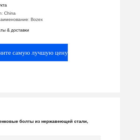
ованный грубый
кта
n: China
аименование: Bozex
ты & доставки
чите самую лучшую цену
ренковые болты из нержавеющей стали
,