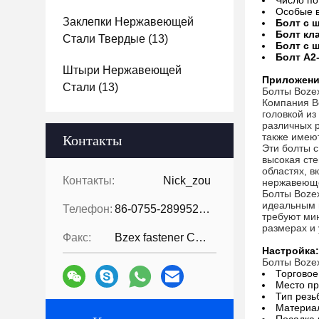
Число по
Особые 
Заклепки Нержавеющей
Болт с 
Болт кла
Стали Твердые
(13)
Болт с 
Болт А2
Штыри Нержавеющей
Приложени
Стали
(13)
Болты Boze
Компания B
головкой из
различных р
также имеют
Контакты
Эти болты с
высокая сте
областях, 
Контакты:
Nick_zou
нержавеющей
Болты Bozex
идеальным в
Телефон:
86-0755-28995283
требуют ми
размерах и
Факс:
Bzex fastener Co., Limited-86-07
Настройка:
Болты Boze
Торговое
Место пр
Тип резь
Материа