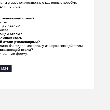
ваны в высококачественные картонные коробки.
дения оплаты.
нержавеющей стали?
ozex.
ющей стали?
Китае.
еющей стали?
веющая сталь.
ей стали ржавеющими?
авчине благодаря материалу из нержавеющей стали.
ержавеющей стали?
тигранную форму.
и M24