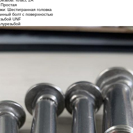
резьбы: Класс 2А
 Простая
вки: Шестигранная головка
нный болт с поверхностью
езьбой UNF
олурезьбой