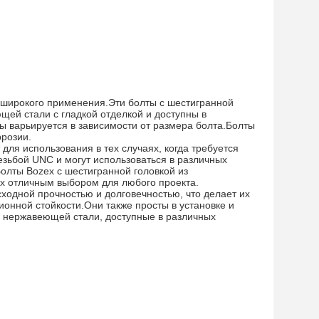
 широкого применения.Эти болты с шестигранной
щей стали с гладкой отделкой и доступны в
бы варьируется в зависимости от размера болта.Болты
ррозии.
ля использования в тех случаях, когда требуется
езьбой UNC и могут использоваться в различных
лты Bozex с шестигранной головкой из
их отличным выбором для любого проекта.
ходной прочностью и долговечностью, что делает их
онной стойкости.Они также просты в установке и
з нержавеющей стали, доступные в различных