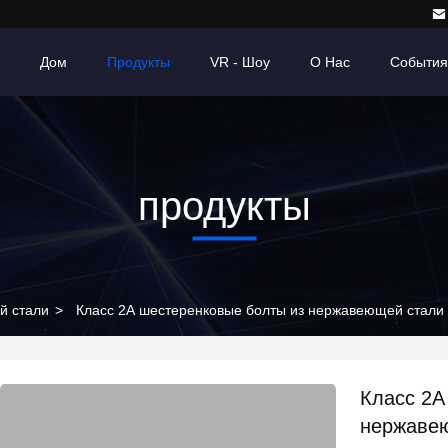
Дом
Продукты
VR - Шоу
О Нас
События
продукты
й стали
>
Класс 2А шестеренковые болты из нержавеющей стали
Класс 2А
нержавею