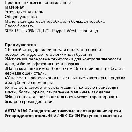
Простые, цинковые, оцинкованные
Материал
Углеродистая сталь
Общая упаковка
Маленькая цветовая коробка или большая коробка
Способ оплаты
30% T/T + 70% T/T, L/C, Paypal, West Union и т.д.
Преимущества
1Точный стандарт ковки ножа и высокая твердость
поверхности делают его легким для бурения.
2Используя передовые технологии для контроля твердости
ядра, избегая эффективности разрыва,
3Наша компания имеет более чем 15-летний опыт в области
нержавеющей стали.
4У нас есть профессиональные опытные инженеры, продажи
и зарубежные инженеры.
5У нас есть автоматические машины, которые производят
винты, болты, орехи, стиральные машины и так далее.
6Наша высокая производительность может гарантировать
быстрое время доставки.
ASTM A194 Стандартные тяжелые шестигранные орехи
Углеродистая сталь 45 # / 45K Gr 2H
Рисунок и картинки
.