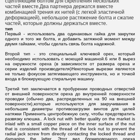
сцепляющим болтом для скрепления нескольких
частей вместе.Два партнера держатся вместе
комбинацией трения их нитей (с легкой эластичной
деформацией), небольшое растяжение болта и сжатие
частей, которые должны держаться вместе.
тип
Первый - использовать два одинаковых гайка для закрутки
одного и того же болта, и добавить затяжной момент между
двумя гайками, чтобы сделать связь болта надежной.
Второй тип - это специальный ключевой орех, который
необходимо использовать с моющей машиной.6 или 8 вырез
на окружности ореха (в зависимости от размера ореха и
серии изделий производителя)Некоторые вырезки являются
не только фокусом затягивающего инструмента, но и точкой
входа в блокирующую стиральную машину.
Третий тип заключается в пробурении проводных отверстий
от внешней поверхности ореха до внутренней поверхности
проводки (обычно два, распределенных на 90 на внешней
поверхности),которые используются для закручивания в
небольшие диаметры противозагрузки винтов для целей
натяжки Применить центробежную силу, чтобы предотвратить
развязку клюшка.. A lock nut with better quality on the market is
inlaid with a small copper piece on the inner surface of the nut
that is consistent with the thread of the lock nut to prevent the
radial jack screw from directly contacting the locked thread and
damaging the latter. Этот вид блокировочного ореха