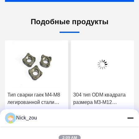
Подобные продукты
Тип сварки гаек M4-M8
304 тип ODM квадрата
легированной стали
размера M3-M12
ранга 4,8 для
нержавеющей стали
конструкции
чокнутый DIN7982 для
Nick_zou
Получите самую
Получите самую
электричества
2:09 AM