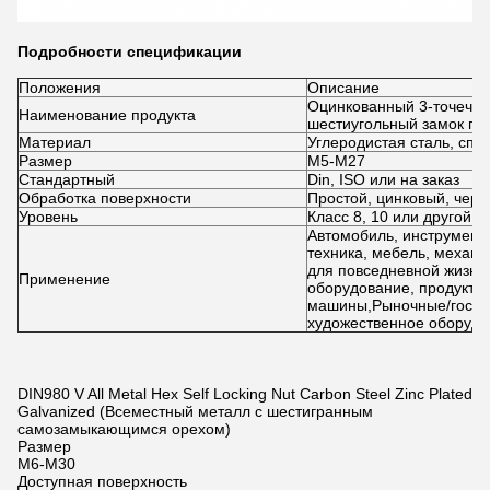
Подробности спецификации
Положения
Описание
Оцинкованный 3-точечны
Наименование продукта
шестиугольный замок га
Материал
Углеродистая сталь, спла
Размер
M5-M27
Стандартный
Din, ISO или на заказ
Обработка поверхности
Простой, цинковый, черны
Уровень
Класс 8, 10 или другой 
Автомобиль, инструмент
техника, мебель, механ
для повседневной жизни
Применение
оборудование, продукты
машины,Рыночные/гости
художественное оборудов
DIN980 V All Metal Hex Self Locking Nut Carbon Steel Zinc Plated
Galvanized (Всеместный металл с шестигранным
самозамыкающимся орехом)
Размер
M6-M30
Доступная поверхность