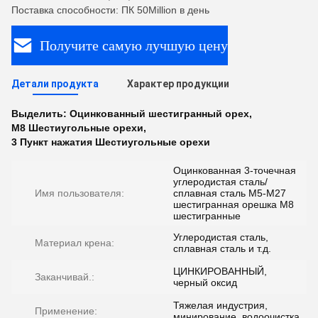
Поставка способности: ПК 50Million в день
Получите самую лучшую цену
Детали продукта
Характер продукции
Выделить:
Оцинкованный шестигранный орех
,
M8 Шестиугольные орехи
,
3 Пункт нажатия Шестиугольные орехи
Оцинкованная 3-точечная
углеродистая сталь/
Имя пользователя:
сплавная сталь M5-M27
шестигранная орешка M8
шестигранные
Углеродистая сталь,
Материал крена:
сплавная сталь и т.д.
ЦИНКИРОВАННЫЙ,
Заканчивай.:
черный оксид
Тяжелая индустрия,
Применение:
минирование, водоочистка