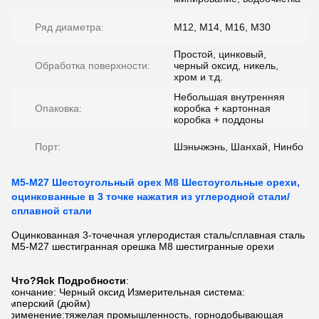
Ряд диаметра:
M12, M14, M16, M30
Простой, цинковый,
Обработка поверхности:
черный оксид, никель,
хром и т.д.
Небольшая внутренняя
Опаковка:
коробка + картонная
коробка + поддоны
Порт:
Шэньчжэнь, Шанхай, Нинбо
M5-M27 Шестоугольный орех M8 Шестоугольные орехи,
оцинкованные в 3 точке нажатия из углеродной стали/
сплавной стали
Оцинкованная 3-точечная углеродистая сталь/сплавная сталь
M5-M27 шестигранная орешка M8 шестигранные орехи
Что?
Я
ck Подробности
:
Окончание: Черный оксид Измерительная система:
Имперский (дюйм)
Применение:тяжелая промышленность, горнодобывающая