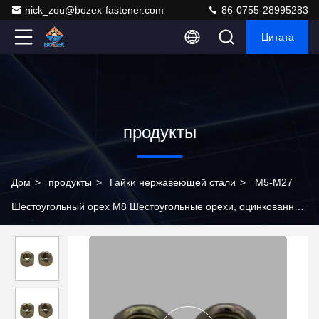
nick_zou@bozex-fastener.com
86-0755-28995283
Цитата
продукты
Дом
>
продукты
>
Гайки нержавеющей стали
>
M5-M27
Шестоугольный орех M8 Шестоугольные орехи, оцинкованные
в 3 точке нажатия из углеродной стали/сплавной стали