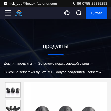
nick_zou@bozex-fastener.com
86-0755-28995283
Цитата
продукты
Дом
>
продукты
>
Setscrews нержавеющей стали
>
Высокие setscrews пункта M12 конуса владением, setscrew
гнезда шестиугольника легированной стали DIN