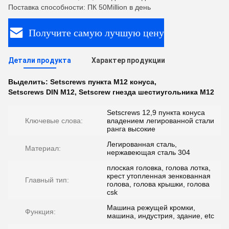
Поставка способности: ПК 50Million в день
Получите самую лучшую цену
Детали продукта
Характер продукции
Выделить:
Setscrews пункта M12 конуса
,
Setscrews DIN M12
,
Setscrew гнезда шестиугольника M12
Setscrews 12,9 пункта конуса
Ключевые слова:
владением легированной стали
ранга высокие
Легированная сталь,
Материал:
нержавеющая сталь 304
плоская головка, голова лотка,
крест утопленная зенкованная
Главный тип:
голова, голова крышки, голова
csk
Машина режущей кромки,
Функция:
машина, индустрия, здание, etc