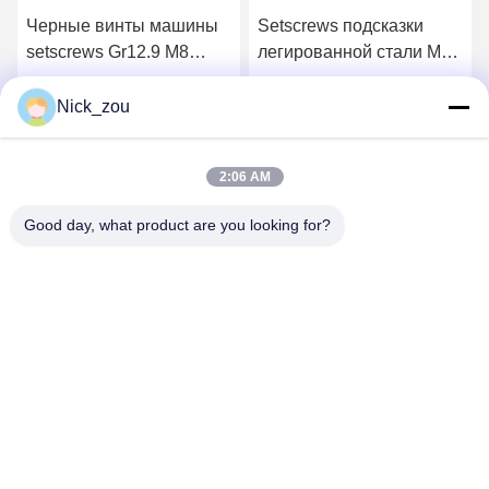
Черные винты машины
Setscrews подсказки
setscrews Gr12.9 M8
легированной стали M4
легированной стали M10
винты машины окиси
безглавые
выдвинутых черные
Nick_zou
Получите самую
Получите самую
2:06 AM
лучшую цену
лучшую цену
Good day, what product are you looking for?
Shenzhen Bozex Co.,limited
nick_zou@bozex-fastener.com
86-0755-28995283
3-ий пол 21building, промышленный парк xinxia,
городок pinghu, район longgang, фарфор города
Шэньчжэня