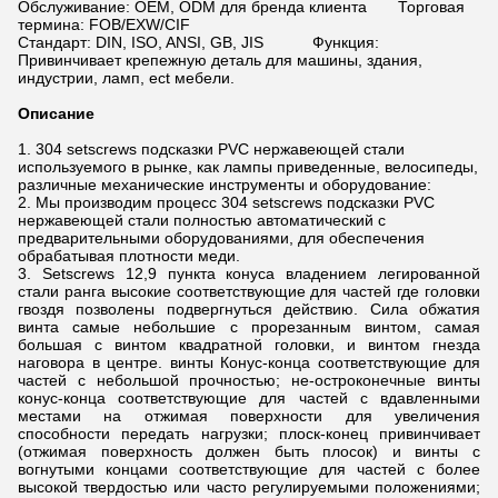
Обслуживание: OEM, ODM для бренда клиента Торговая
термина: FOB/EXW/CIF
Стандарт: DIN, ISO, ANSI, GB, JIS Функция:
Привинчивает крепежную деталь для машины, здания,
индустрии, ламп, ect мебели.
Описание
1. 304 setscrews подсказки PVC нержавеющей стали
используемого в рынке, как лампы приведенные, велосипеды,
различные механические инструменты и оборудование:
2. Мы производим процесс 304 setscrews подсказки PVC
нержавеющей стали полностью автоматический с
предварительными оборудованиями, для обеспечения
обрабатывая плотности меди.
3. Setscrews 12,9 пункта конуса владением легированной
стали ранга высокие соответствующие для частей где головки
гвоздя позволены подвергнуться действию. Сила обжатия
винта самые небольшие с прорезанным винтом, самая
большая с винтом квадратной головки, и винтом гнезда
наговора в центре. винты Конус-конца соответствующие для
частей с небольшой прочностью; не-остроконечные винты
конус-конца соответствующие для частей с вдавленными
местами на отжимая поверхности для увеличения
способности передать нагрузки; плоск-конец привинчивает
(отжимая поверхность должен быть плосок) и винты с
вогнутыми концами соответствующие для частей с более
высокой твердостью или часто регулируемыми положениями;