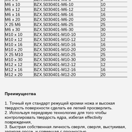
M6 x 10
BZX.S030401-M6-10
10
M6 x 12
BZX.S030401-M6-12
12
M6 x 16
BZX.S030401-M6-16
16
M6 x 20
BZX.S030401-M6-20
20
X 25 M6
BZX.S030401-M6-25
25
M6 x 30
BZX.S030401-M6-30
30
M10 x 10
BZX.S030401-M10-10
10
M10 x 12
BZX.S030401-M10-12
12
M10 x 16
BZX.S030401-M10-16
16
M10 x 20
BZX.S030401-M10-20
20
X 25 M10
BZX.S030401-M10-25
25
M10 x 30
BZX.S030401-M10-30
30
M12 x 12
BZX.S030401-M12-12
12
M12 x 16
BZX.S030401-M12-16
16
M12 x 20
BZX.S030401-M12-20
20
Преимущества
1. Точный куя стандарт режущей кромки ножа и высокая
твердость поверхности сделать ее легкий просверлить.
2. Используя передовую технологию для того чтобы
контролировать твердость ядра, избегая effectivity
повреждения,
3. Быстрая собственная личность сверля, сверля, выстукивая,
запирая oncce, и совмещая с прочностью.